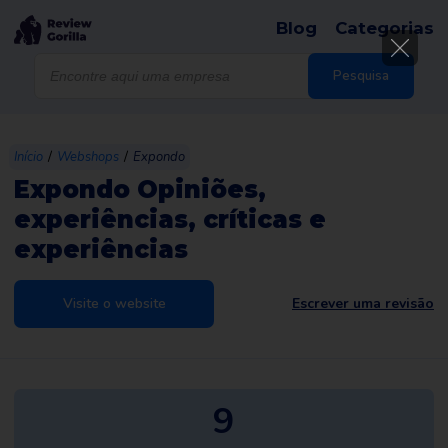
Blog
Categorias
Products
search
Pesquisa
/
/
Início
Webshops
Expondo
Expondo Opiniões,
experiências, críticas e
experiências
Visite o website
Escrever uma revisão
9