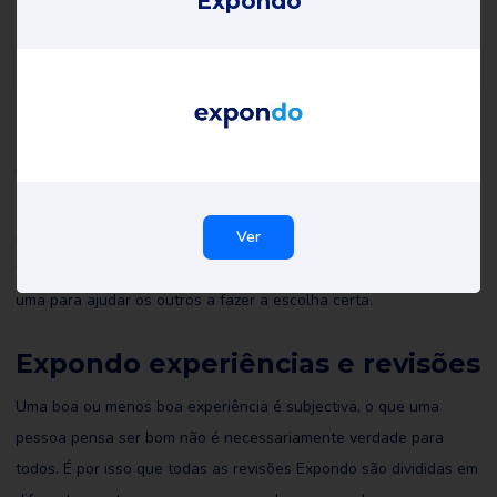
Expondo
Expondo opiniões
Todas as críticas de Expondo on Review Gorilla são escritas por
consumidores reais com experiências reais. Não são editadas por
Ver
nós nem por ninguém e reflectem as experiências do revisor. Leia
todas as resenhas de Expondo e talvez até escreva você mesmo
uma para ajudar os outros a fazer a escolha certa.
Expondo experiências e revisões
Uma boa ou menos boa experiência é subjectiva, o que uma
pessoa pensa ser bom não é necessariamente verdade para
todos. É por isso que todas as revisões Expondo são divididas em