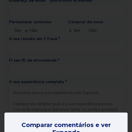
Endereço de email *
(nunca visível no website)
Permanecer anónimo
Comprar de novo
Sim
Não
Sim
Não
A sua revisão em 1 frase *
O seu ID de encomenda *
A sua experiência completa *
Comparar comentários e ver