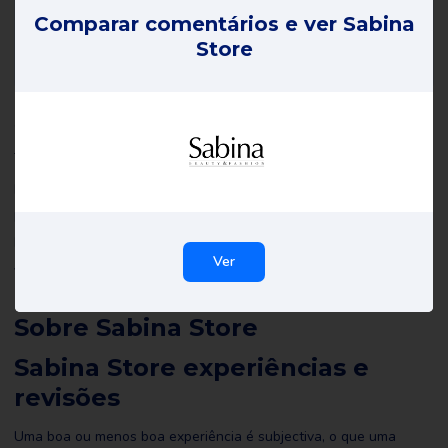
Comparar comentários e ver Sabina
Store
Sabina Store opiniões
Todas as críticas de Sabina Store on Review Gorilla são escritas
por consumidores reais com experiências reais. Não são editadas
por nós nem por ninguém e reflectem as experiências do revisor.
Leia todas as resenhas de Sabina Store e talvez até escreva
Ver
você mesmo uma para ajudar os outros a fazer a escolha certa.
Sobre Sabina Store
Sabina Store experiências e
revisões
Uma boa ou menos boa experiência é subjectiva, o que uma