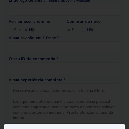
Endereço de email *
(nunca visível no website)
Permanecer anónimo
Comprar de novo
Sim
Não
Sim
Não
A sua revisão em 1 frase *
O seu ID de encomenda *
A sua experiência completa *