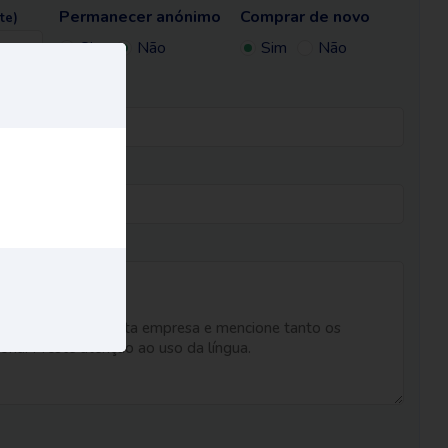
Permanecer anónimo
Comprar de novo
te)
Sim
Não
Sim
Não