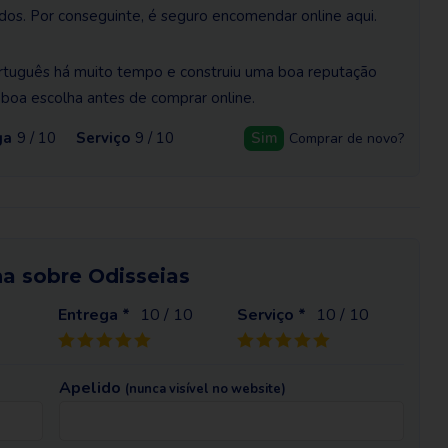
dos. Por conseguinte, é seguro encomendar online aqui.
rtuguês há muito tempo e construiu uma boa reputação
a boa escolha antes de comprar online.
ga
9 / 10
Serviço
9 / 10
Sim
Comprar de novo?
ha sobre Odisseias
Entrega *
10
/ 10
Serviço *
10
/ 10
Apelido
(nunca visível no website)