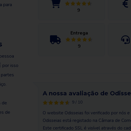
a para
9
Entrega
s
9
 pessoa
 por isso
 partes
iço.
A nossa avaliação de Odisse
9 / 10
s de
es de
O website Odisseias foi verificado por nós
Odisseias está registado na Câmara de Comé
Este certificado SSL é visível através do 