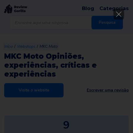
Blog
Categorias
Products
search
Pesquisa
/
/
Início
Webshops
MKC Moto
MKC Moto Opiniões,
experiências, críticas e
experiências
Visite o website
Escrever uma revisão
9