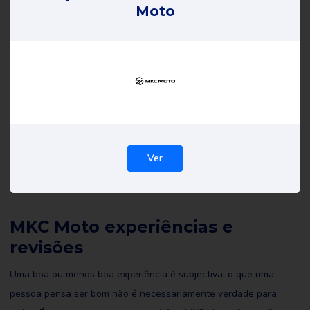
Moto
MKC Moto opiniões
Todas as críticas de MKC Moto on Review Gorilla são escritas por
consumidores reais com experiências reais. Não são editadas por
nós nem por ninguém e reflectem as experiências do revisor. Leia
Ver
todas as resenhas de MKC Moto e talvez até escreva você
mesmo uma para ajudar os outros a fazer a escolha certa.
MKC Moto experiências e
revisões
Uma boa ou menos boa experiência é subjectiva, o que uma
pessoa pensa ser bom não é necessariamente verdade para