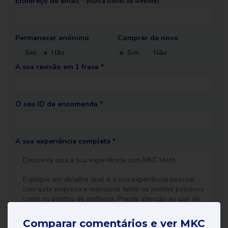
Endereço de email *
(nunca visível no website)
Permanecer anónimo
Comprar de novo
Sim
Não
Sim
Não
A sua revisão em 1 frase *
O seu ID de encomenda *
A sua experiência completa *
Comparar comentários e ver MKC