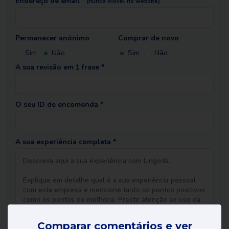
Endereço de email *
(nunca visível no website)
Permanecer anónimo
Comprar de novo
Sim
Não
Sim
Não
A sua revisão em 1 frase *
O seu ID de encomenda *
A sua experiência completa *
Comparar comentários e ver