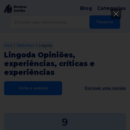
Blog
Categorias
Products
search
Pesquisa
/
/
Início
Webshops
Lingoda
Lingoda Opiniões,
experiências, críticas e
experiências
Visite o website
Escrever uma revisão
9