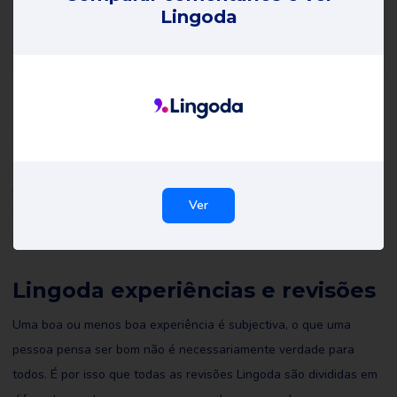
Lingoda
Lingoda opiniões
Todas as críticas de Lingoda on Review Gorilla são escritas por
consumidores reais com experiências reais. Não são editadas por
nós nem por ninguém e reflectem as experiências do revisor. Leia
Ver
todas as resenhas de Lingoda e talvez até escreva você mesmo
uma para ajudar os outros a fazer a escolha certa.
Lingoda experiências e revisões
Uma boa ou menos boa experiência é subjectiva, o que uma
pessoa pensa ser bom não é necessariamente verdade para
todos. É por isso que todas as revisões Lingoda são divididas em