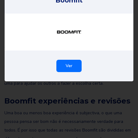
Boomfit
Boomfit opiniões
Todas as críticas de Boomfit on Review Gorilla são escritas por
consumidores reais com experiências reais. Não são editadas por
Ver
nós nem por ninguém e reflectem as experiências do revisor. Leia
todas as resenhas de Boomfit e talvez até escreva você mesmo
uma para ajudar os outros a fazer a escolha certa.
Boomfit experiências e revisões
Uma boa ou menos boa experiência é subjectiva, o que uma
pessoa pensa ser bom não é necessariamente verdade para
todos. É por isso que todas as revisões Boomfit são divididas em