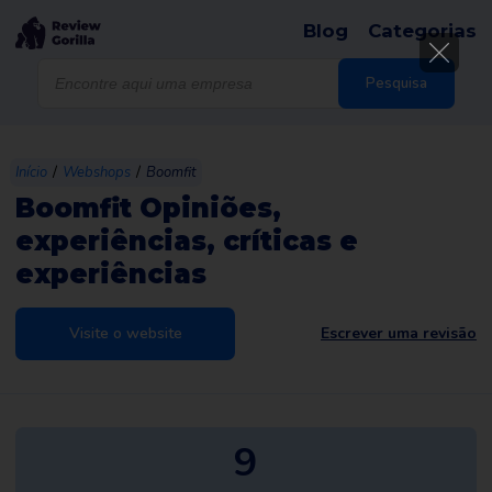
Blog
Categorias
Products
search
Pesquisa
/
/
Início
Webshops
Boomfit
Boomfit Opiniões,
experiências, críticas e
experiências
Visite o website
Escrever uma revisão
9