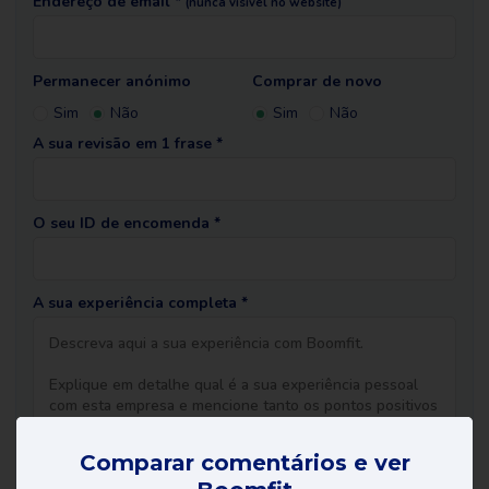
Endereço de email *
(nunca visível no website)
Permanecer anónimo
Comprar de novo
Sim
Não
Sim
Não
A sua revisão em 1 frase *
O seu ID de encomenda *
A sua experiência completa *
Comparar comentários e ver